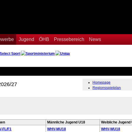
Bewerbe
Jugend
ÖHB
Pressebereich
News
Homepage
2026/27
Regionsspielplan
uen
Männliche Jugend U18
Weibliche Jugend
-FL/F1
WHV-MU18
WHV-WU18