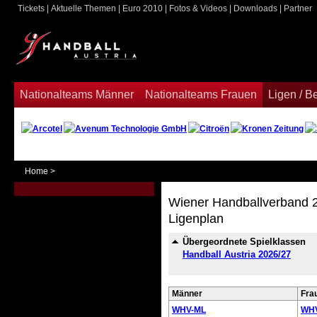
Tickets
|
Aktuelle Themen
|
Euro 2010
|
Fotos & Videos
|
Downloads
|
Partner
ook
Nationalteams Männer
Nationalteams Frauen
Ligen / 
Home
>
Wiener Handballverband 
Ligenplan
Übergeordnete Spielklassen
Handball Austria 2026/27
Männer
Fra
WHV-ML
WHV