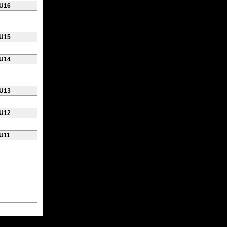
 U16
 U15
 U14
 U13
 U12
 U11