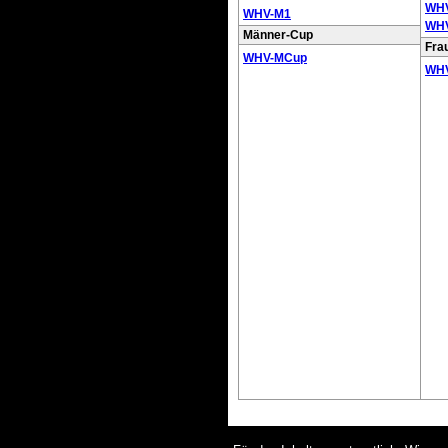
WHV
WHV-M1
WHV
Männer-Cup
Fra
WHV-MCup
WHV