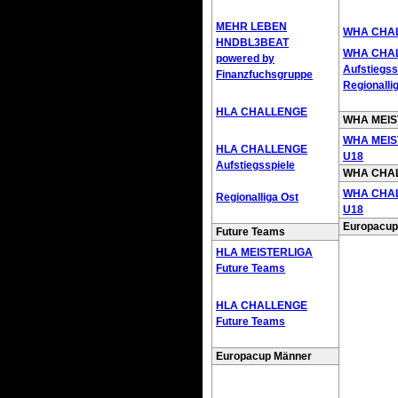
MEHR LEBEN
WHA CHA
HNDBL3BEAT
WHA CHA
powered by
Aufstiegss
Finanzfuchsgruppe
Regionalli
HLA CHALLENGE
WHA MEIS
WHA MEIS
HLA CHALLENGE
U18
Aufstiegsspiele
WHA CHA
WHA CHA
Regionalliga Ost
U18
Europacup
Future Teams
HLA MEISTERLIGA
Future Teams
HLA CHALLENGE
Future Teams
Europacup Männer