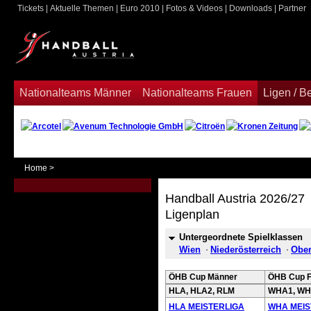
Tickets
|
Aktuelle Themen
|
Euro 2010
|
Fotos & Videos
|
Downloads
|
Partner
ook
Nationalteams Männer
Nationalteams Frauen
Ligen / 
Home
>
Handball Austria 2026/27
Ligenplan
Untergeordnete Spielklassen
Wien
Niederösterreich
Ober
ÖHB Cup Männer
ÖHB Cup F
HLA, HLA2, RLM
WHA1, WH
HLA MEISTERLIGA
WHA MEIS