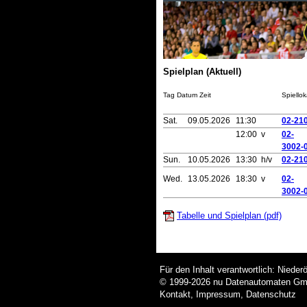
Spielplan (Aktuell)
Tag Datum Zeit
Spiellok
Sat.
09.05.2026
11:30
02-21
12:00 v
02-
3002-
Sun.
10.05.2026
13:30 h/v
02-21
Wed.
13.05.2026
18:30 v
02-
3002-
Tabelle und Spielplan (pdf)
Für den Inhalt verantwortlich: Nieder
© 1999-2026
nu Datenautomaten GmbH
Kontakt
,
Impressum
,
Datenschutz