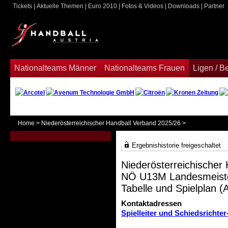
Tickets
|
Aktuelle Themen
|
Euro 2010
|
Fotos & Videos
|
Downloads
|
Partner
ook
Nationalteams Männer
Nationalteams Frauen
Ligen / 
Home
>
Niederösterreichischer Handball Verband 2025/26
>
Ergebnishistorie freigeschaltet
Niederösterreichischer
NÖ U13M Landesmeiste
Tabelle und Spielplan (A
Kontaktadressen
Spielleiter und Schiedsrichter-