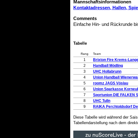
Mannschaftsinformationen
Kontaktadressen, Hallen, Spi
Comments
Einfache Hin- und Rückrunde bi
Tabelle
Rang
Team
1
Brixton Fire Krems-Lange
2
Handball Mödling
3
UHC Hollabrunn
4
Union Handball Wienerwa
5
roomz JAGS Vöslau
6
Union Sparkasse Korneu
7
Sportunion DIE FALKEN St
8
UHC Tulln
9
RAIKA Perchtoldsdorf De
Diese Tabelle wird während der Sai
Tabellendarstellung nach dem direkt