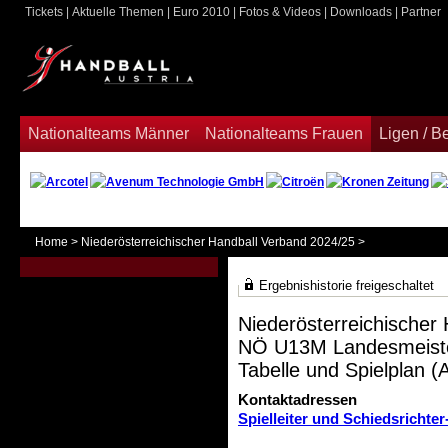
Tickets
|
Aktuelle Themen
|
Euro 2010
|
Fotos & Videos
|
Downloads
|
Partner
ook
Nationalteams Männer
Nationalteams Frauen
Ligen / 
Home
>
Niederösterreichischer Handball Verband 2024/25
>
Ergebnishistorie freigeschaltet
Niederösterreichischer
NÖ U13M Landesmeiste
Tabelle und Spielplan (A
Kontaktadressen
Spielleiter und Schiedsrichter-