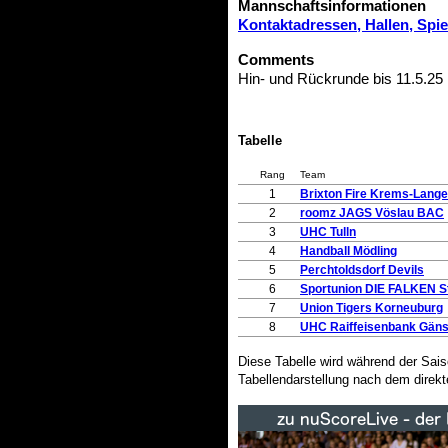
Mannschaftsinformationen
Kontaktadressen, Hallen, Spi
Comments
Hin- und Rückrunde bis 11.5.25
Tabelle
Rang
Team
1
Brixton Fire Krems-Lange
2
roomz JAGS Vöslau BAC
3
UHC Tulln
4
Handball Mödling
5
Perchtoldsdorf Devils
6
Sportunion DIE FALKEN St
7
Union Tigers Korneuburg
8
UHC Raiffeisenbank Gäns
Diese Tabelle wird während der Sai
Tabellendarstellung nach dem direkt