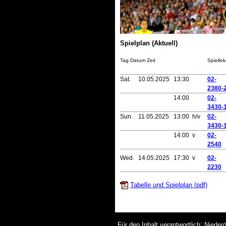
Spielplan (Aktuell)
Tag Datum Zeit
Spiellok
Sat.
10.05.2025
13:30
02-
2380-
14:00
02-
3430-
Sun.
11.05.2025
13:00 h/v
02-
3430-
14:00 v
02-
2540
Wed.
14.05.2025
17:30 v
02-
2230
Tabelle und Spielplan (pdf)
Für den Inhalt verantwortlich: Nieder