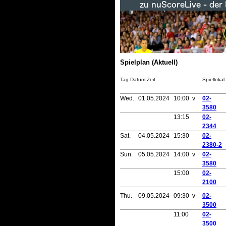
Spielplan (Aktuell)
Tag Datum Zeit
Spiellokal
Wed.
01.05.2024
10:00 v
02-
3580
13:15
02-
2344
Sat.
04.05.2024
15:30
02-
2380-2
Sun.
05.05.2024
14:00 v
02-
3580
15:00
02-
2100
Thu.
09.05.2024
09:30 v
02-
3500
11:00
02-
3500