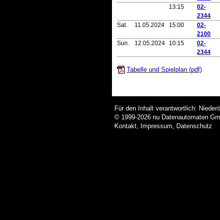
13:15
02-
2344
Sat.
11.05.2024
15:00
02-
2100
Sun.
12.05.2024
10:15
02-
2344
Tabelle und Spielplan (pdf)
Für den Inhalt verantwortlich: Nieder
© 1999-2026
nu Datenautomaten GmbH
Kontakt
,
Impressum
,
Datenschutz