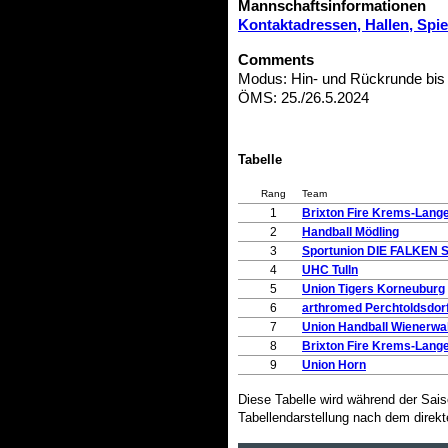
Mannschaftsinformationen
Kontaktadressen, Hallen, Spi
Comments
Modus: Hin- und Rückrunde bis
ÖMS: 25./26.5.2024
Tabelle
Rang
Team
1
Brixton Fire Krems-Lange
2
Handball Mödling
3
Sportunion DIE FALKEN St
4
UHC Tulln
5
Union Tigers Korneuburg
6
arthromed Perchtoldsdorf
7
Union Handball Wienerwa
8
Brixton Fire Krems-Lange
9
Union Horn
Diese Tabelle wird während der Sai
Tabellendarstellung nach dem direkt