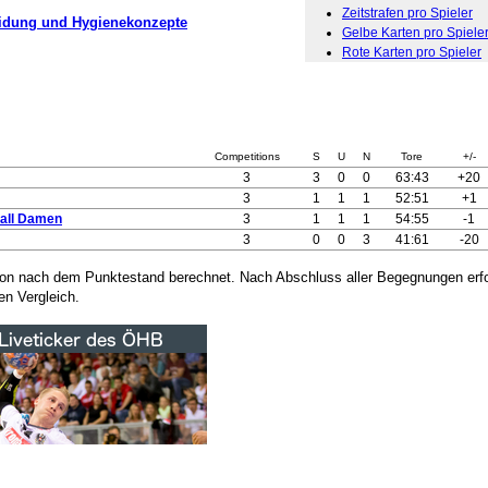
Zeitstrafen pro Spieler
leidung und Hygienekonzepte
Gelbe Karten pro Spiele
Rote Karten pro Spieler
Competitions
S
U
N
Tore
+/-
3
3
0
0
63:43
+20
3
1
1
1
52:51
+1
all Damen
3
1
1
1
54:55
-1
3
0
0
3
41:61
-20
son nach dem Punktestand berechnet. Nach Abschluss aller Begegnungen erfo
en Vergleich.