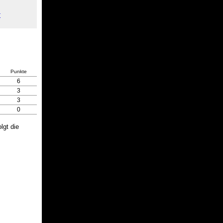
r
Punkte
6
3
3
0
lgt die