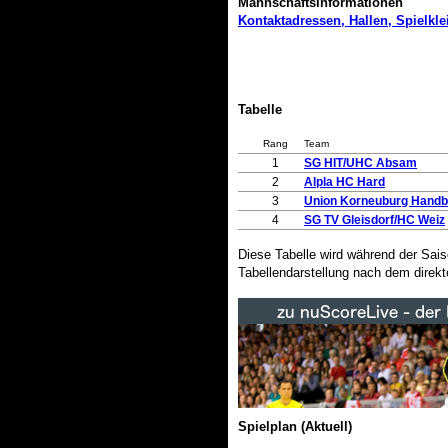
Mannschaftsinformationen
Kontaktadressen, Hallen, Spielk
Tabelle
Rang
Team
1
SG HIT/UHC Absam
2
Alpla HC Hard
3
Union Korneuburg Handb
4
SG TV Gleisdorf/HC Weiz
Diese Tabelle wird während der Sai
Tabellendarstellung nach dem direkt
Spielplan (Aktuell)