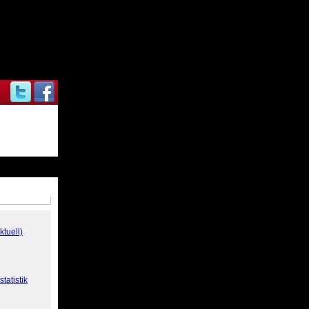
ktuell)
tatistik