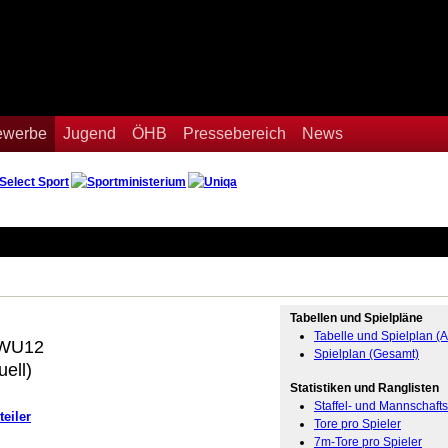
Bewerbe
Jugend
ÖHB
Pressebereich
News
Tabellen und Spielpläne
Tabelle und Spielplan (A
 WU12
Spielplan (Gesamt)
uell)
Statistiken und Ranglisten
Staffel- und Mannschaftss
teiler
Tore pro Spieler
7m-Tore pro Spieler