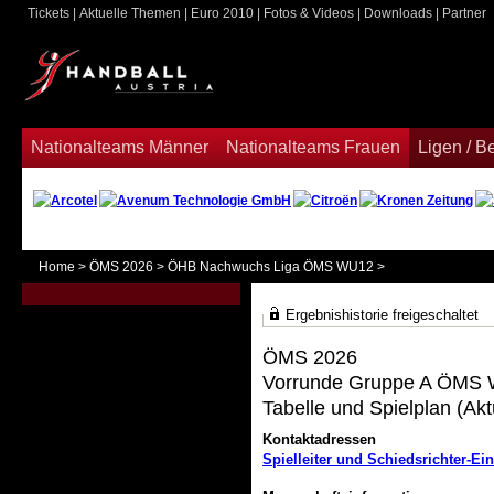
Tickets
|
Aktuelle Themen
|
Euro 2010
|
Fotos & Videos
|
Downloads
|
Partner
ook
Nationalteams Männer
Nationalteams Frauen
Ligen / 
Home
>
ÖMS 2026
>
ÖHB Nachwuchs Liga ÖMS WU12
>
Ergebnishistorie freigeschaltet
ÖMS 2026
Vorrunde Gruppe A ÖMS
Tabelle und Spielplan (Akt
Kontaktadressen
Spielleiter und Schiedsrichter-Ein