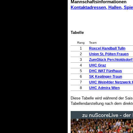
Mannschaftsinformationen
Kontaktadressen, Hallen, Spi
Tabelle
Rang
Team
1
Roxcel Handball Tulln
2
Union St. Pölten Frauen
3
ZumGlück Perchtoldsdorf 
4
UHC Graz
5
DHC WAT Fünfhaus
6
SK Keplinger-Traun
7
UHC Wein4tler Netzwerk 
8
UHC Admira Wien
Diese Tabelle wird während der Sai
Tabellendarstellung nach dem direkt