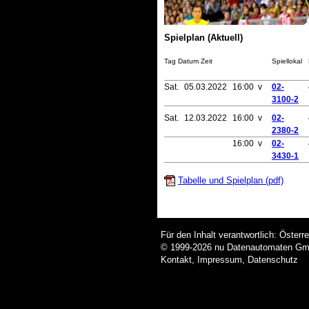
Spielplan (Aktuell)
Tag Datum Zeit
Spiellokal
Sat.
05.03.2022
16:00 v
02-
3100-2
Sat.
12.03.2022
16:00 v
02-
2380-2
16:00 v
02-
3430-1
Tabelle und Spielplan (pdf)
Für den Inhalt verantwortlich: Öster
© 1999-2026
nu Datenautomaten GmbH
Kontakt
,
Impressum
,
Datenschutz