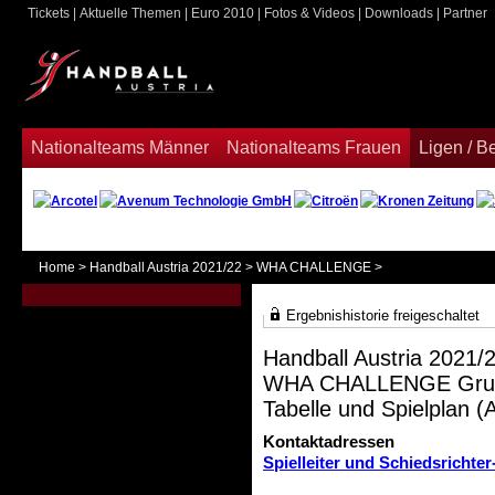
Tickets
|
Aktuelle Themen
|
Euro 2010
|
Fotos & Videos
|
Downloads
|
Partner
ook
Nationalteams Männer
Nationalteams Frauen
Ligen / 
Home
>
Handball Austria 2021/22
>
WHA CHALLENGE
>
Ergebnishistorie freigeschaltet
Handball Austria 2021/
WHA CHALLENGE Grun
Tabelle und Spielplan (A
Kontaktadressen
Spielleiter und Schiedsrichter-