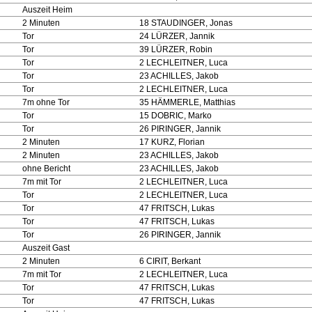
Auszeit Heim
2 Minuten
18 STAUDINGER, Jonas
Tor
24 LÜRZER, Jannik
Tor
39 LÜRZER, Robin
Tor
2 LECHLEITNER, Luca
Tor
23 ACHILLES, Jakob
Tor
2 LECHLEITNER, Luca
7m ohne Tor
35 HÄMMERLE, Matthias
Tor
15 DOBRIC, Marko
Tor
26 PIRINGER, Jannik
2 Minuten
17 KURZ, Florian
2 Minuten
23 ACHILLES, Jakob
ohne Bericht
23 ACHILLES, Jakob
7m mit Tor
2 LECHLEITNER, Luca
Tor
2 LECHLEITNER, Luca
Tor
47 FRITSCH, Lukas
Tor
47 FRITSCH, Lukas
Tor
26 PIRINGER, Jannik
Auszeit Gast
2 Minuten
6 CIRIT, Berkant
7m mit Tor
2 LECHLEITNER, Luca
Tor
47 FRITSCH, Lukas
Tor
47 FRITSCH, Lukas