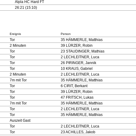
Alpla HC Hard FT
26:21 (15:10)
Ereignis
Person
Tor
35 HÄMMERLE, Matthias
2 Minuten
39 LÜRZER, Robin
Tor
23 STAUDINGER, Mathias
Tor
2 LECHLEITNER, Luca
Tor
26 PIRINGER, Jannik
Tor
10 KRAUS, Gabriel
2 Minuten
2 LECHLEITNER, Luca
7m mit Tor
35 HÄMMERLE, Matthias
Tor
6 CIRIT, Berkant
Tor
39 LÜRZER, Robin
Tor
47 FRITSCH, Lukas
7m mit Tor
35 HÄMMERLE, Matthias
Tor
2 LECHLEITNER, Luca
Tor
35 HÄMMERLE, Matthias
Auszeit Gast
Tor
2 LECHLEITNER, Luca
Tor
23 ACHILLES, Jakob