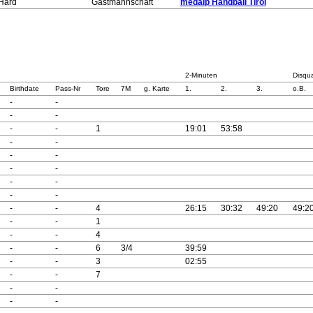
 Hard
Gastmannschaft
medalp Handball Tirol
2-Minuten
Disqua
Birthdate
Pass-Nr
Tore
7M
g. Karte
1.
2.
3.
o.B.
-
-
-
-
-
-
1
19:01
53:58
-
-
-
-
-
-
-
-
-
-
-
-
4
26:15
30:32
49:20
49:2
-
-
1
-
-
4
-
-
6
3/4
39:59
-
-
3
02:55
-
-
7
-
-
-
-