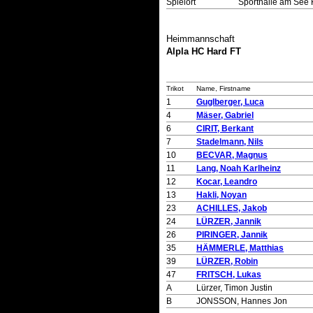
Spielort
Sporthalle am See
Heimmannschaft
Alpla HC Hard FT
Trikot
Name, Firstname
1
Guglberger, Luca
4
Mäser, Gabriel
6
CIRIT, Berkant
7
Stadelmann, Nils
10
BECVAR, Magnus
11
Lang, Noah Karlheinz
12
Kocar, Leandro
13
Hakli, Noyan
23
ACHILLES, Jakob
24
LÜRZER, Jannik
26
PIRINGER, Jannik
35
HÄMMERLE, Matthias
39
LÜRZER, Robin
47
FRITSCH, Lukas
A
Lürzer, Timon Justin
B
JONSSON, Hannes Jon