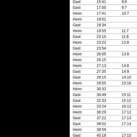
Gast
15:41
9:6
Gast
17:00
9:7
Heim
17:41
10:7
Heim
19:01
Gast
19:34
Heim
19:55
11:7
Gast
23:10
11:8
Heim
23:22
12:8
Gast
23:54
Heim
26:05
13:8
Heim
26:15
Heim
27:13
14:8
Gast
27:35
14:9
Gast
29:15
14:10
Heim
29:55
15:10
Heim
30:32
Gast
30:49
15:11
Gast
32:33
15:12
Heim
33:24
16:12
Heim
36:29
17:12
Gast
37:22
17:13
Gast
38:52
17:14
Heim
39:59
Gast
40:18
17:15