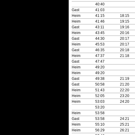
40:40
Gast
41:03
Heim
41:15
18:15
Heim
41:46
19:15
Gast
43:11
19:16
Heim
43:45
20:16
Gast
44:30
20:17
Heim
45:53
20:17
Gast
46:35
20:18
Heim
47:37
21:18
Gast
47:47
Heim
49:20
Heim
49:20
Gast
49:38
21:19
Gast
50:58
21:20
Heim
51:43
22:20
Heim
52:05
23:20
Heim
53:03
24:20
53:20
Heim
53:58
Gast
53:58
24:21
Heim
55:10
25:21
Heim
56:29
26:21