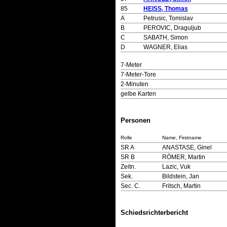
85
HEISS, Thomas
A
Petrusic, Tomislav
B
PEROVIC, Draguljub
C
SABATH, Simon
D
WAGNER, Elias
7-Meter
7-Meter-Tore
2-Minuten
gelbe Karten
Personen
Rolle
Name, Firstname
SR A
ANASTASE, Ginel
SR B
RÖMER, Martin
Zeitn.
Lazic, Vuk
Sek.
Bildstein, Jan
Sec. C.
Fritsch, Martin
Schiedsrichterbericht