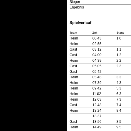
Sieger
Ergebnis
Spielverlauf
Team
Zeit
Stand
Heim
00:43
1:0
Heim
02:55
Gast
03:12
1:1
Gast
04:00
1:2
Heim
04:39
2:2
Gast
05:05
2:3
Gast
05:42
Heim
05:46
3:3
Heim
07:39
4:3
Heim
09:42
5:3
Heim
11:02
6:3
Heim
12:03
7:3
Gast
12:48
7:4
Heim
13:24
8:4
13:37
Gast
13:56
8:5
Heim
14:49
9:5