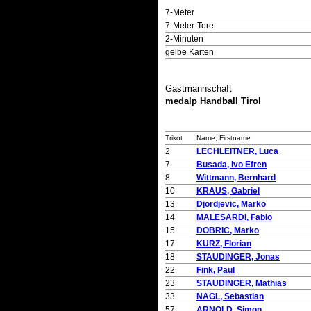
7-Meter
7-Meter-Tore
2-Minuten
gelbe Karten
Gastmannschaft
medalp Handball Tirol
Trikot
Name, Firstname
2
LECHLEITNER, Luca
7
Busada, Ivo Efren
8
Wittmann, Bernhard
10
KRAUS, Gabriel
13
Djordjevic, Marko
14
MALESARDI, Fabio
15
DOBRIC, Marko
17
KURZ, Florian
18
STAUDINGER, Jonas
22
Fink, Paul
23
STAUDINGER, Mathias
33
NAGL, Sebastian
57
ARNOLD, Simon