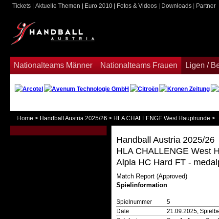
Tickets
|
Aktuelle Themen
|
Euro 2010
|
Fotos & Videos
|
Downloads
|
Partner
ook
Nationalteams Männer
Nationalteams Frauen
Ligen / 
Home
>
Handball Austria 2025/26
>
HLA CHALLENGE West Hauptrunde
>
Handball Austria 2025/26
HLA CHALLENGE West H
Alpla HC Hard FT - medalp
Match Report (Approved)
Spielinformation
Spielnummer
5
Date
21.09.2025, Spielb