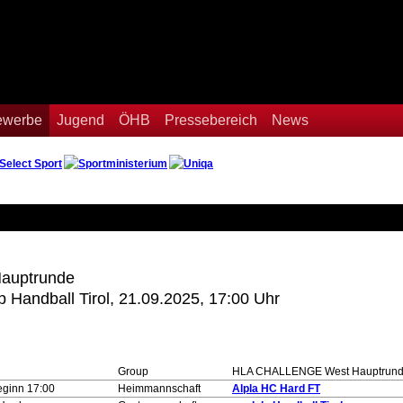
Bewerbe
Jugend
ÖHB
Pressebereich
News
auptrunde
 Handball Tirol, 21.09.2025, 17:00 Uhr
Group
HLA CHALLENGE West Hauptrun
eginn 17:00
Heimmannschaft
Alpla HC Hard FT