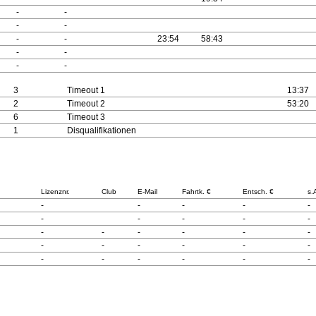
-
-
-
-
-
-
23:54
58:43
-
-
-
-
3
Timeout 1
13:37
2
Timeout 2
53:20
6
Timeout 3
1
Disqualifikationen
Lizenznr.
Club
E-Mail
Fahrtk. €
Entsch. €
s.
-
-
-
-
-
-
-
-
-
-
-
-
-
-
-
-
-
-
-
-
-
-
-
-
-
-
-
-