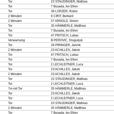
Tor
23 STAUDINGER, Mathias
Tor
7 Busada, Ivo Efren
Tor
39 LÜRZER, Robin
2 Minuten
6 CIRIT, Berkant
2 Minuten
57 ARNOLD, Simon
Tor
35 HÄMMERLE, Matthias
Tor
7 Busada, Ivo Efren
Tor
47 FRITSCH, Lukas
Verwarnung
B PEROVIC, Draguljub
Tor
26 PIRINGER, Jannik
2 Minuten
23 ACHILLES, Jakob
Tor
47 FRITSCH, Lukas
Tor
7 Busada, Ivo Efren
Tor
2 LECHLEITNER, Luca
Tor
23 ACHILLES, Jakob
2 Minuten
23 ACHILLES, Jakob
Tor
23 STAUDINGER, Mathias
Tor
2 LECHLEITNER, Luca
7m mit Tor
35 HÄMMERLE, Matthias
Tor
23 ACHILLES, Jakob
Tor
2 LECHLEITNER, Luca
Tor
23 STAUDINGER, Mathias
2 Minuten
35 HÄMMERLE, Matthias
Tor
7 Busada, Ivo Efren