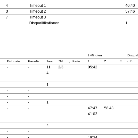
4
Timeout 1
40:40
3
Timeout 2
57:46
7
Timeout 3
Disqualifikationen
1
2-Minuten
Disqual
Birthdate
Pass-Nr
Tore
7M
g. Karte
1.
2.
3.
o.B.
-
-
11
2/3
05:42
-
-
4
-
-
-
-
1
-
-
-
-
-
-
1
-
-
47:47
58:43
-
-
41:03
-
-
-
-
4
-
-
-
-
19:34