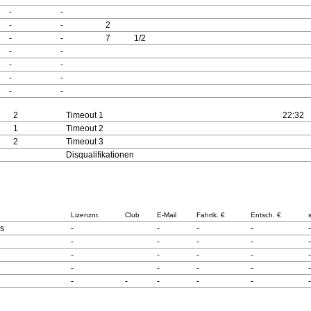
-
-
-
-
2
-
-
7
1/2
-
-
-
-
-
-
-
-
2
Timeout 1
22:32
1
Timeout 2
2
Timeout 3
Disqualifikationen
Lizenznr.
Club
E-Mail
Fahrtk. €
Entsch. €
s
-
-
-
-
-
-
-
-
-
-
-
-
-
-
-
-
-
-
-
-
-
-
-
-
-
-