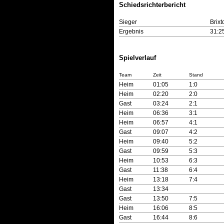
Schiedsrichterbericht
Sieger
Brix
Ergebnis
31:2
Spielverlauf
Team
Zeit
Stand
Heim
01:05
1:0
Heim
02:20
2:0
Gast
03:24
2:1
Heim
06:36
3:1
Heim
06:57
4:1
Gast
09:07
4:2
Heim
09:40
5:2
Gast
09:59
5:3
Heim
10:53
6:3
Gast
11:38
6:4
Heim
13:18
7:4
Gast
13:34
Gast
13:50
7:5
Heim
16:06
8:5
Gast
16:44
8:6