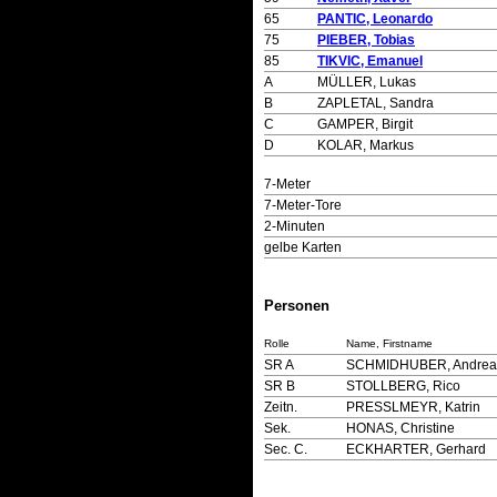
65
PANTIC, Leonardo
75
PIEBER, Tobias
85
TIKVIC, Emanuel
A
MÜLLER, Lukas
B
ZAPLETAL, Sandra
C
GAMPER, Birgit
D
KOLAR, Markus
7-Meter
7-Meter-Tore
2-Minuten
gelbe Karten
Personen
Rolle
Name, Firstname
SR A
SCHMIDHUBER, Andrea
SR B
STOLLBERG, Rico
Zeitn.
PRESSLMEYR, Katrin
Sek.
HONAS, Christine
Sec. C.
ECKHARTER, Gerhard