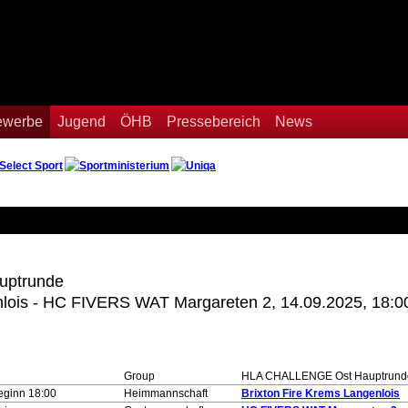
Bewerbe
Jugend
ÖHB
Pressebereich
News
ptrunde
nlois - HC FIVERS WAT Margareten 2, 14.09.2025, 18:0
Group
HLA CHALLENGE Ost Hauptrund
eginn 18:00
Heimmannschaft
Brixton Fire Krems Langenlois