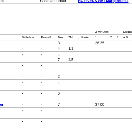
ois
Gastmannschaft
HC FIVERS WAT Margareten 2
2-Minuten
Disqua
Birthdate
Pass-Nr
Tore
7M
g. Karte
1.
2.
3.
o.B.
-
-
3
26:35
-
-
4
1/1
-
-
1
-
-
7
4/5
-
-
-
-
-
-
2
-
-
1
-
-
-
-
6
-
-
on
-
-
7
37:00
-
-
-
-
-
-
-
-