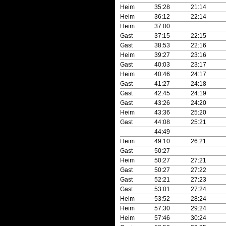
Heim
35:28
21:14
Heim
36:12
22:14
Heim
37:00
Gast
37:15
22:15
Gast
38:53
22:16
Heim
39:27
23:16
Gast
40:03
23:17
Heim
40:46
24:17
Gast
41:27
24:18
Gast
42:45
24:19
Gast
43:26
24:20
Heim
43:36
25:20
Gast
44:08
25:21
44:49
Heim
49:10
26:21
Gast
50:27
Heim
50:27
27:21
Gast
50:27
27:22
Gast
52:21
27:23
Gast
53:01
27:24
Heim
53:52
28:24
Heim
57:30
29:24
Heim
57:46
30:24