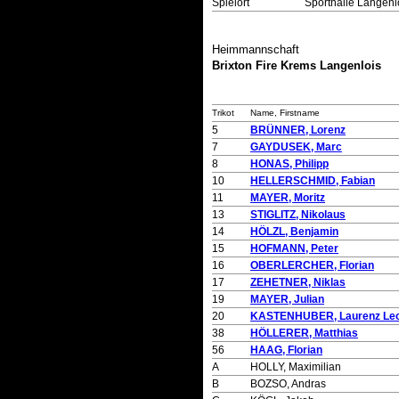
Spielort
Sporthalle Langenl
Heimmannschaft
Brixton Fire Krems Langenlois
Trikot
Name, Firstname
5
BRÜNNER, Lorenz
7
GAYDUSEK, Marc
8
HONAS, Philipp
10
HELLERSCHMID, Fabian
11
MAYER, Moritz
13
STIGLITZ, Nikolaus
14
HÖLZL, Benjamin
15
HOFMANN, Peter
16
OBERLERCHER, Florian
17
ZEHETNER, Niklas
19
MAYER, Julian
20
KASTENHUBER, Laurenz Le
38
HÖLLERER, Matthias
56
HAAG, Florian
A
HOLLY, Maximilian
B
BOZSO, Andras