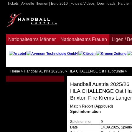
Tickets
|
Aktuelle Themen
|
Euro 2010
|
Fotos & Videos
|
Downloads
|
Partner
ook
Nationalteams Männer
Nationalteams Frauen
Ligen / 
Home
>
Handball Austria 2025/26
>
HLA CHALLENGE Ost Hauptrunde
>
Handball Austria 2025/26
HLA CHALLENGE Ost Hau
Brixton Fire Krems Lange
Match Report (Approved)
Spielinformation
Spielnummer
9
Date
14.09.2025, Spielb