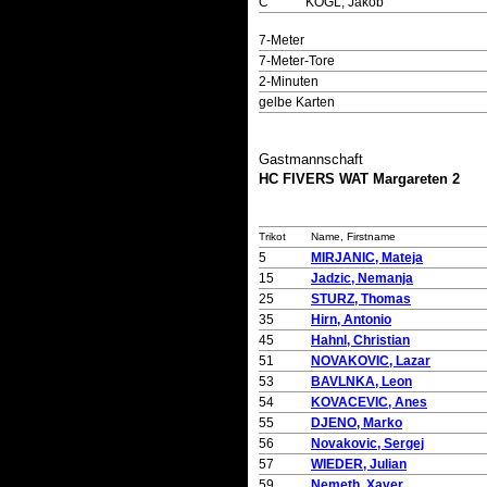
C
KÖGL, Jakob
7-Meter
7-Meter-Tore
2-Minuten
gelbe Karten
Gastmannschaft
HC FIVERS WAT Margareten 2
Trikot
Name, Firstname
5
MIRJANIC, Mateja
15
Jadzic, Nemanja
25
STURZ, Thomas
35
Hirn, Antonio
45
Hahnl, Christian
51
NOVAKOVIC, Lazar
53
BAVLNKA, Leon
54
KOVACEVIC, Anes
55
DJENO, Marko
56
Novakovic, Sergej
57
WIEDER, Julian
59
Nemeth, Xaver