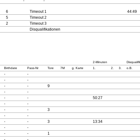
-
-
6
Timeout 1
44:49
5
Timeout 2
2
Timeout 3
Disqualifikationen
2-Minuten
Disqualif
Birthdate
Pass-Nr
Tore
7M
g. Karte
1.
2.
3.
o.B.
-
-
-
-
-
-
9
-
-
-
-
50:27
-
-
-
-
3
-
-
-
-
3
13:34
-
-
-
-
1
-
-