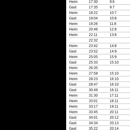
Heim
17:30
9:6
Gast
17:35
9:7
Heim
18:22
10:7
Gast
19:04
10:8
Heim
19:26
11:8
Heim
20:46
12:8
Heim
22:11
13:8
22:32
Heim
23:42
14:8
Gast
23:52
14:9
Heim
25:05
15:9
Gast
25:33
15:10
Heim
26:35
Heim
27:58
15:10
Heim
28:23
16:10
Gast
28:47
16:10
Gast
30:49
16:11
Heim
31:30
17:11
Heim
33:01
18:11
Heim
33:17
19:11
Heim
33:45
20:11
Gast
34:01
20:12
Gast
34:34
20:13
Gast
35:22
20:14