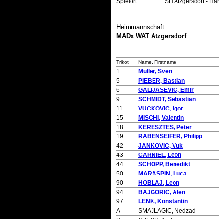
Spielort
SH Atzgersdorf - Ha
Heimmannschaft
MADx WAT Atzgersdorf
Trikot
Name, Firstname
1
Müller, Sven
5
PIEBER, Bastian
6
GALIJASEVIC, Emir
9
SCHMIDT, Sebastian
11
VUCKOVIC, Igor
15
MISCHI, Valentin
18
KERESZTES, Peter
19
RABENSEIFER, Philipp
42
JANKOVIC, Vuk
43
CARNIEL, Leon
44
SCHOPP, Benedikt
50
MARASPIN, Luca
90
HOBLAJ, Leon
94
BAJGORIC, Alen
97
LENK, Konstantin
A
SMAJLAGIC, Nedzad