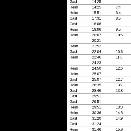
Gast
14:25
Heim
14:25
7:4
Heim
15:51
8:4
Gast
17:31
8:5
Gast
18:06
Heim
18:06
9:5
Heim
20:07
10:5
20:21
Heim
21:52
Gast
22:04
10:6
Heim
22:46
11:6
24:23
Heim
24:50
12:6
Heim
25:07
Gast
25:07
12:7
Heim
28:35
13:7
Gast
28:46
13:8
Gast
29:51
Gast
29:51
Heim
29:51
13:8
Heim
30:36
14:8
Gast
31:20
14:9
Gast
31:24
Heim
31:46
15:9