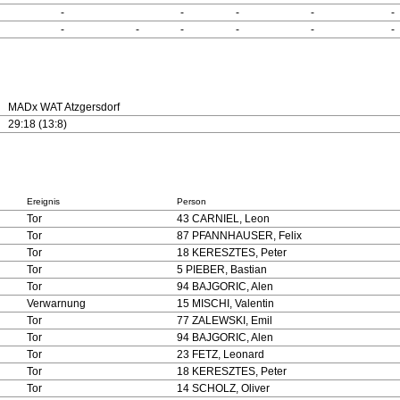
-
-
-
-
-
-
-
-
-
-
-
MADx WAT Atzgersdorf
29:18 (13:8)
Ereignis
Person
Tor
43 CARNIEL, Leon
Tor
87 PFANNHAUSER, Felix
Tor
18 KERESZTES, Peter
Tor
5 PIEBER, Bastian
Tor
94 BAJGORIC, Alen
Verwarnung
15 MISCHI, Valentin
Tor
77 ZALEWSKI, Emil
Tor
94 BAJGORIC, Alen
Tor
23 FETZ, Leonard
Tor
18 KERESZTES, Peter
Tor
14 SCHOLZ, Oliver