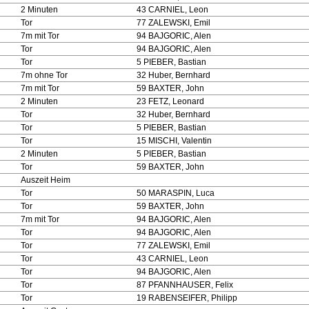
2 Minuten
43 CARNIEL, Leon
Tor
77 ZALEWSKI, Emil
7m mit Tor
94 BAJGORIC, Alen
Tor
94 BAJGORIC, Alen
Tor
5 PIEBER, Bastian
7m ohne Tor
32 Huber, Bernhard
7m mit Tor
59 BAXTER, John
2 Minuten
23 FETZ, Leonard
Tor
32 Huber, Bernhard
Tor
5 PIEBER, Bastian
Tor
15 MISCHI, Valentin
2 Minuten
5 PIEBER, Bastian
Tor
59 BAXTER, John
Auszeit Heim
Tor
50 MARASPIN, Luca
Tor
59 BAXTER, John
7m mit Tor
94 BAJGORIC, Alen
Tor
94 BAJGORIC, Alen
Tor
77 ZALEWSKI, Emil
Tor
43 CARNIEL, Leon
Tor
94 BAJGORIC, Alen
Tor
87 PFANNHAUSER, Felix
Tor
19 RABENSEIFER, Philipp