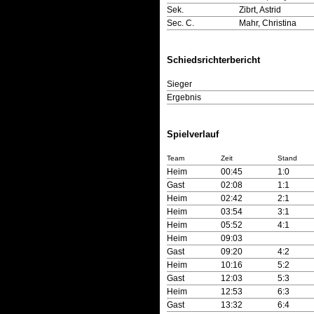
Sek.
Zibrt, Astrid
Sec. C.
Mahr, Christina
Schiedsrichterbericht
Sieger
Ergebnis
Spielverlauf
Team
Zeit
Stand
Heim
00:45
1:0
Gast
02:08
1:1
Heim
02:42
2:1
Heim
03:54
3:1
Heim
05:52
4:1
Heim
09:03
Gast
09:20
4:2
Heim
10:16
5:2
Gast
12:03
5:3
Heim
12:53
6:3
Gast
13:32
6:4