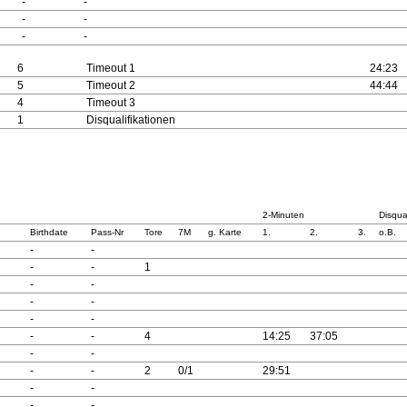
-
-
-
-
-
-
6
Timeout 1
24:23
5
Timeout 2
44:44
4
Timeout 3
1
Disqualifikationen
2-Minuten
Disqual
Birthdate
Pass-Nr
Tore
7M
g. Karte
1.
2.
3.
o.B.
-
-
-
-
1
-
-
-
-
-
-
-
-
4
14:25
37:05
-
-
-
-
2
0/1
29:51
-
-
-
-