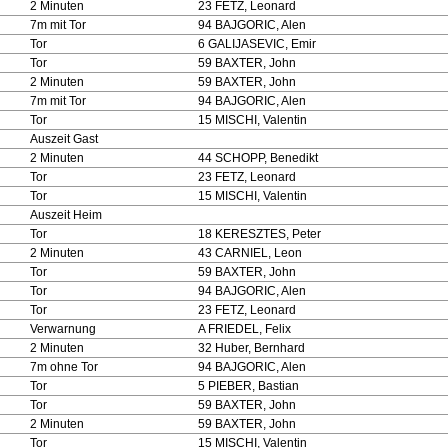
2 Minuten
23 FETZ, Leonard
7m mit Tor
94 BAJGORIC, Alen
Tor
6 GALIJASEVIC, Emir
Tor
59 BAXTER, John
2 Minuten
59 BAXTER, John
7m mit Tor
94 BAJGORIC, Alen
Tor
15 MISCHI, Valentin
Auszeit Gast
2 Minuten
44 SCHOPP, Benedikt
Tor
23 FETZ, Leonard
Tor
15 MISCHI, Valentin
Auszeit Heim
Tor
18 KERESZTES, Peter
2 Minuten
43 CARNIEL, Leon
Tor
59 BAXTER, John
Tor
94 BAJGORIC, Alen
Tor
23 FETZ, Leonard
Verwarnung
A FRIEDEL, Felix
2 Minuten
32 Huber, Bernhard
7m ohne Tor
94 BAJGORIC, Alen
Tor
5 PIEBER, Bastian
Tor
59 BAXTER, John
2 Minuten
59 BAXTER, John
Tor
15 MISCHI, Valentin