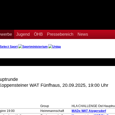
Bewerbe
Jugend
ÖHB
Pressebereich
News
ptrunde
Koppensteiner WAT Fünfhaus, 20.09.2025, 19:00 Uhr
Group
HLA CHALLENGE Ost Hauptru
ginn 19:00
Heimmannschaft
MADx WAT Atzgersdorf