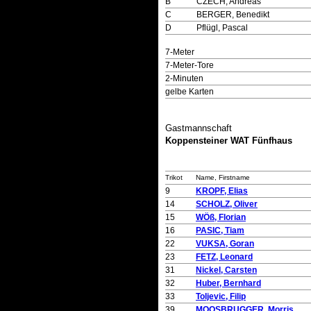
B
CZECH, Andreas
C
BERGER, Benedikt
D
Pflügl, Pascal
7-Meter
7-Meter-Tore
2-Minuten
gelbe Karten
Gastmannschaft
Koppensteiner WAT Fünfhaus
Trikot
Name, Firstname
9
KROPF, Elias
14
SCHOLZ, Oliver
15
WÖß, Florian
16
PASIC, Tiam
22
VUKSA, Goran
23
FETZ, Leonard
31
Nickel, Carsten
32
Huber, Bernhard
33
Toljevic, Filip
39
MOOSBRUGGER, Morris