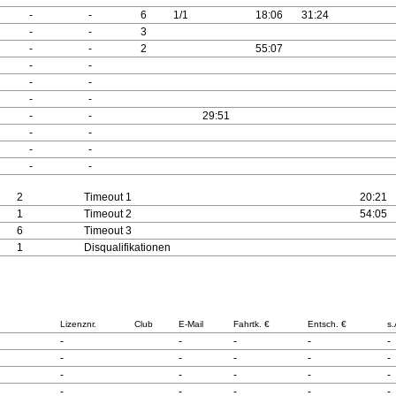
-
-
6
1/1
18:06
31:24
-
-
3
-
-
2
55:07
-
-
-
-
-
-
-
-
29:51
-
-
-
-
-
-
2
Timeout 1
20:21
1
Timeout 2
54:05
6
Timeout 3
1
Disqualifikationen
Lizenznr.
Club
E-Mail
Fahrtk. €
Entsch. €
s.
-
-
-
-
-
-
-
-
-
-
-
-
-
-
-
-
-
-
-
-