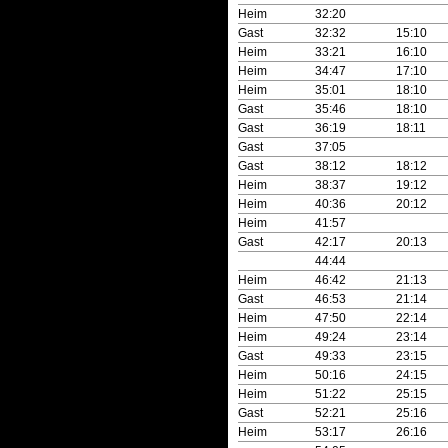
Heim
32:20
Gast
32:32
15:10
Heim
33:21
16:10
Heim
34:47
17:10
Heim
35:01
18:10
Gast
35:46
18:10
Gast
36:19
18:11
Gast
37:05
Gast
38:12
18:12
Heim
38:37
19:12
Heim
40:36
20:12
Heim
41:57
Gast
42:17
20:13
44:44
Heim
46:42
21:13
Gast
46:53
21:14
Heim
47:50
22:14
Heim
49:24
23:14
Gast
49:33
23:15
Heim
50:16
24:15
Heim
51:22
25:15
Gast
52:21
25:16
Heim
53:17
26:16