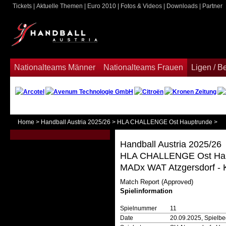
Tickets
|
Aktuelle Themen
|
Euro 2010
|
Fotos & Videos
|
Downloads
|
Partner
ook
Nationalteams Männer
Nationalteams Frauen
Ligen / 
Home
>
Handball Austria 2025/26
>
HLA CHALLENGE Ost Hauptrunde
>
Handball Austria 2025/26
HLA CHALLENGE Ost Hau
MADx WAT Atzgersdorf - 
Match Report (Approved)
Spielinformation
Spielnummer
11
Date
20.09.2025, Spielbe