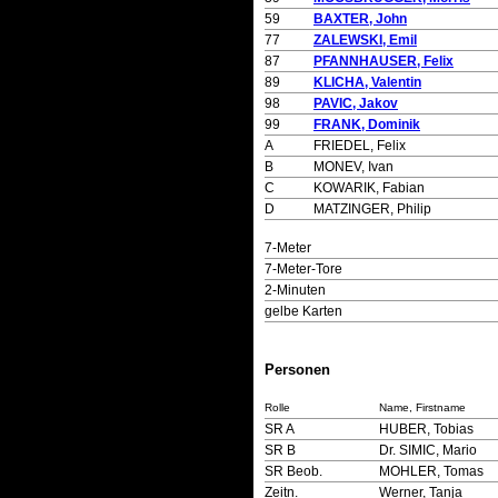
59
BAXTER, John
77
ZALEWSKI, Emil
87
PFANNHAUSER, Felix
89
KLICHA, Valentin
98
PAVIC, Jakov
99
FRANK, Dominik
A
FRIEDEL, Felix
B
MONEV, Ivan
C
KOWARIK, Fabian
D
MATZINGER, Philip
7-Meter
7-Meter-Tore
2-Minuten
gelbe Karten
Personen
Rolle
Name, Firstname
SR A
HUBER, Tobias
SR B
Dr. SIMIC, Mario
SR Beob.
MOHLER, Tomas
Zeitn.
Werner, Tanja