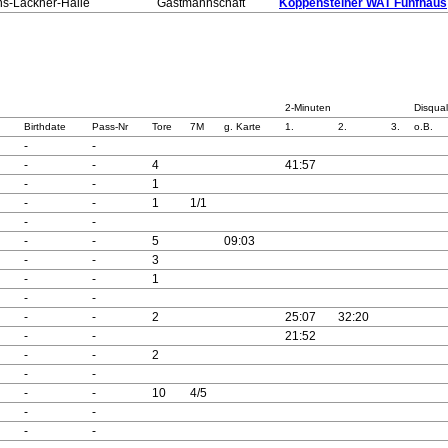
ns-Lackner-Halle
Gastmannschaft
Koppensteiner WAT Fünfhaus
2-Minuten
Disqual
Birthdate
Pass-Nr
Tore
7M
g. Karte
1.
2.
3.
o.B.
-
-
-
-
4
41:57
-
-
1
-
-
1
1/1
-
-
-
-
5
09:03
-
-
3
-
-
1
-
-
-
-
2
25:07
32:20
-
-
21:52
-
-
2
-
-
-
-
10
4/5
-
-
-
-