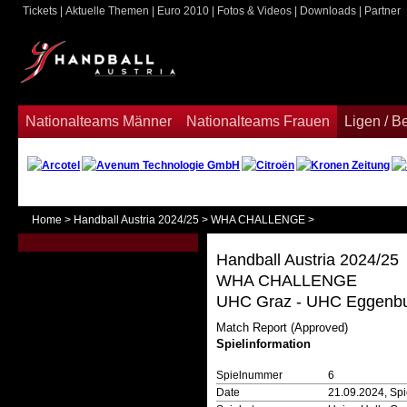
Tickets
|
Aktuelle Themen
|
Euro 2010
|
Fotos & Videos
|
Downloads
|
Partner
ook
Nationalteams Männer
Nationalteams Frauen
Ligen / 
Home
>
Handball Austria 2024/25
>
WHA CHALLENGE
>
Handball Austria 2024/25
WHA CHALLENGE
UHC Graz - UHC Eggenbur
Match Report (Approved)
Spielinformation
Spielnummer
6
Date
21.09.2024, Spi