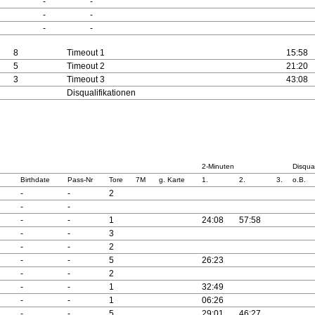
-
-
-
-
-
-
8
Timeout 1
15:58
5
Timeout 2
21:20
3
Timeout 3
43:08
Disqualifikationen
2-Minuten
Disqual
Birthdate
Pass-Nr
Tore
7M
g. Karte
1.
2.
3.
o.B.
-
-
2
-
-
-
-
1
24:08
57:58
-
-
3
-
-
2
-
-
5
26:23
-
-
2
-
-
1
32:49
-
-
1
06:26
-
-
5
29:01
46:27