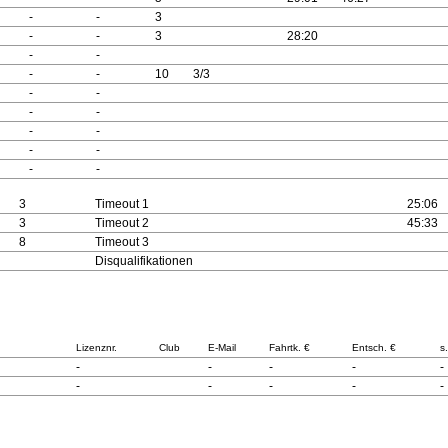
-
-
3
-
-
3
28:20
-
-
-
-
10
3/3
-
-
-
-
-
-
-
-
-
-
3
Timeout 1
25:06
3
Timeout 2
45:33
8
Timeout 3
Disqualifikationen
Lizenznr.
Club
E-Mail
Fahrtk. €
Entsch. €
s
-
-
-
-
-
-
-
-
-
-