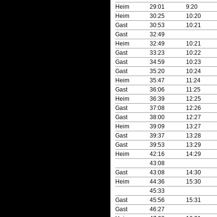
Heim
29:01
9:20
Heim
30:25
10:20
Gast
30:53
10:21
Gast
32:49
Heim
32:49
10:21
Gast
33:23
10:22
Gast
34:59
10:23
Gast
35:20
10:24
Heim
35:47
11:24
Gast
36:06
11:25
Heim
36:39
12:25
Gast
37:08
12:26
Gast
38:00
12:27
Heim
39:09
13:27
Gast
39:37
13:28
Gast
39:53
13:29
Heim
42:16
14:29
43:08
Gast
43:08
14:30
Heim
44:36
15:30
45:33
Gast
45:56
15:31
Gast
46:27