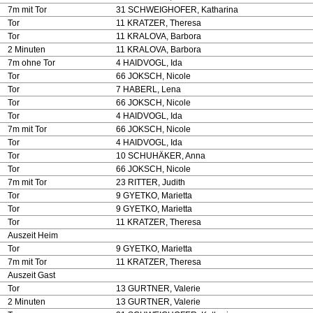
7m mit Tor
31 SCHWEIGHOFER, Katharina
Tor
11 KRATZER, Theresa
Tor
11 KRALOVA, Barbora
2 Minuten
11 KRALOVA, Barbora
7m ohne Tor
4 HAIDVOGL, Ida
Tor
66 JOKSCH, Nicole
Tor
7 HABERL, Lena
Tor
66 JOKSCH, Nicole
Tor
4 HAIDVOGL, Ida
7m mit Tor
66 JOKSCH, Nicole
Tor
4 HAIDVOGL, Ida
Tor
10 SCHUHÄKER, Anna
Tor
66 JOKSCH, Nicole
7m mit Tor
23 RITTER, Judith
Tor
9 GYETKO, Marietta
Tor
9 GYETKO, Marietta
Tor
11 KRATZER, Theresa
Auszeit Heim
Tor
9 GYETKO, Marietta
7m mit Tor
11 KRATZER, Theresa
Auszeit Gast
Tor
13 GURTNER, Valerie
2 Minuten
13 GURTNER, Valerie