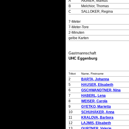
A
AIGNER, Markus
B
Melchior, Thomas
C
SALLOKER, Regina
7-Meter
7-Meter-Tore
2-Minuten
gelbe Karten
Gastmannschaft
UHC Eggenburg
Trikot
Name, Firstname
2
BARTA, Johanna
5
HAUSER, Elisabeth
6
GSCHWANDTNER, Nina
7
HABERL, Lena
8
WEISER, Carola
9
GYETKO, Marietta
10
SCHUHÄKER, Anna
11
KRALOVA, Barbora
12
LAJMIS, Elisabeth
13
GURTNER, Valerie