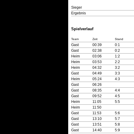
Sieger
Ergebnis
Spielverlauf
Team
Zeit
Stand
Gast
00:39
0:1
Gast
02:38
0:2
Heim
03:06
1:2
Heim
03:53
2:2
Heim
04:32
3:2
Gast
04:49
3:3
Heim
05:24
4:3
Gast
06:26
Gast
08:35
4:4
Gast
09:52
4:5
Heim
11:05
5:5
Heim
11:50
Gast
11:53
5:6
Gast
13:10
5:7
Gast
13:51
5:8
Gast
14:40
5:9