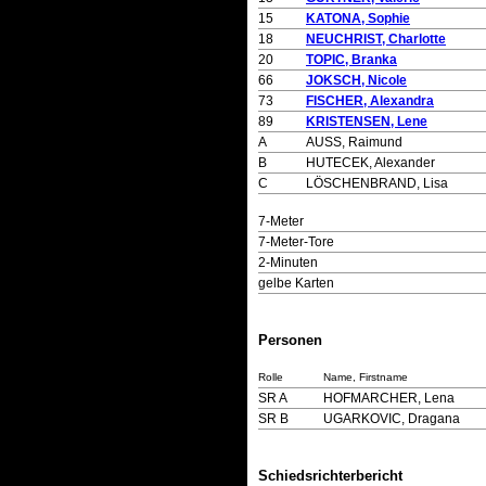
15
KATONA, Sophie
18
NEUCHRIST, Charlotte
20
TOPIC, Branka
66
JOKSCH, Nicole
73
FISCHER, Alexandra
89
KRISTENSEN, Lene
A
AUSS, Raimund
B
HUTECEK, Alexander
C
LÖSCHENBRAND, Lisa
7-Meter
7-Meter-Tore
2-Minuten
gelbe Karten
Personen
Rolle
Name, Firstname
SR A
HOFMARCHER, Lena
SR B
UGARKOVIC, Dragana
Schiedsrichterbericht