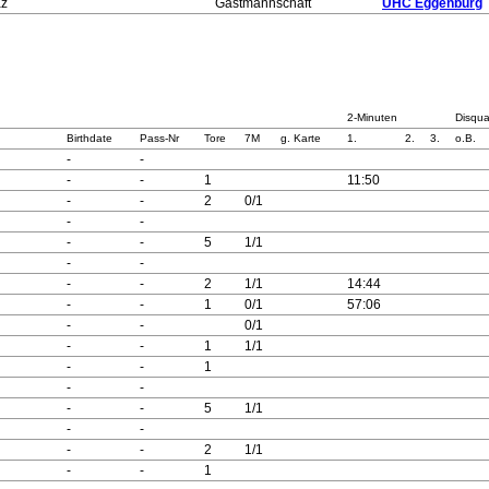
az
Gastmannschaft
UHC Eggenburg
2-Minuten
Disqual
Birthdate
Pass-Nr
Tore
7M
g. Karte
1.
2.
3.
o.B.
-
-
-
-
1
11:50
-
-
2
0/1
-
-
-
-
5
1/1
-
-
-
-
2
1/1
14:44
-
-
1
0/1
57:06
-
-
0/1
-
-
1
1/1
-
-
1
-
-
-
-
5
1/1
-
-
-
-
2
1/1
-
-
1