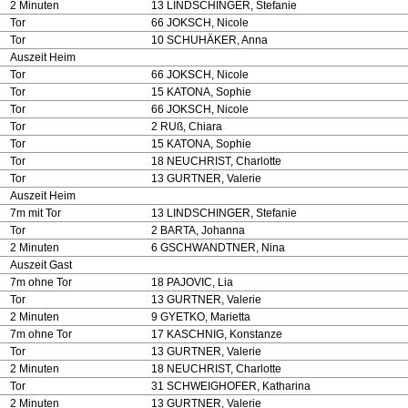
2 Minuten
13 LINDSCHINGER, Stefanie
Tor
66 JOKSCH, Nicole
Tor
10 SCHUHÄKER, Anna
Auszeit Heim
Tor
66 JOKSCH, Nicole
Tor
15 KATONA, Sophie
Tor
66 JOKSCH, Nicole
Tor
2 RUß, Chiara
Tor
15 KATONA, Sophie
Tor
18 NEUCHRIST, Charlotte
Tor
13 GURTNER, Valerie
Auszeit Heim
7m mit Tor
13 LINDSCHINGER, Stefanie
Tor
2 BARTA, Johanna
2 Minuten
6 GSCHWANDTNER, Nina
Auszeit Gast
7m ohne Tor
18 PAJOVIC, Lia
Tor
13 GURTNER, Valerie
2 Minuten
9 GYETKO, Marietta
7m ohne Tor
17 KASCHNIG, Konstanze
Tor
13 GURTNER, Valerie
2 Minuten
18 NEUCHRIST, Charlotte
Tor
31 SCHWEIGHOFER, Katharina
2 Minuten
13 GURTNER, Valerie