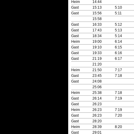
Heim
14:44
Gast
15:13
5:10
Gast
15:56
5:11
15:58
Gast
16:33
5:12
Gast
17:43
5:13
Gast
18:34
5:14
Heim
19:00
6:14
Gast
19:10
6:15
Gast
19:33
6:16
Gast
21:19
6:17
21:20
Heim
21:50
7:17
Gast
23:45
7:18
Gast
24:08
25:06
Heim
25:38
7:18
Gast
26:14
7:19
Gast
26:23
Heim
26:23
7:19
Gast
26:23
7:20
Gast
28:20
Heim
28:39
8:20
Gast
29:01