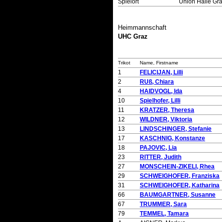
Spielort
Union Halle Gr
Heimmannschaft
UHC Graz
Trikot
Name, Firstname
1
FELICIJAN, Lilli
2
RUß, Chiara
4
HAIDVOGL, Ida
10
Spielhofer, Lilli
11
KRATZER, Theresa
12
WILDNER, Viktoria
13
LINDSCHINGER, Stefanie
17
KASCHNIG, Konstanze
18
PAJOVIC, Lia
23
RITTER, Judith
27
MONSCHEIN-ZIKELI, Rhea
29
SCHWEIGHOFER, Franziska
31
SCHWEIGHOFER, Katharina
66
BAUMGARTNER, Susanne
67
TRUMMER, Sara
79
TEMMEL, Tamara