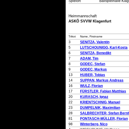
Spielort
Ballspielhalle Klag
Heimmannschaft
ASKÖ SVVW Klagenfurt
Trikot
Name, Firstname
3
SENITZA, Valentin
5
LUTSCHOUNIGG, Karl-Kosta
6
SENITZA, Benedikt
7
ADAM, Tim
8
GODEC, Stefan
9
GODEC, Markus
13
HUBER, Tobias
14
SUPPAN, Markus Andreas
16
WULZ, Florian
17
FÜRSTLER, Fabian Matthias
20
KURASCH, Ignaz
22
KRIENTSCHNIG, Manuel
23
DUMPELNIK, Maximilian
28
SALBRECHTER, Stefan Bern
81
PONTASCH-MÜLLER, Florian
98
Winterberg, Nico