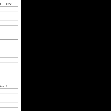
8
42:28
Ausl. €