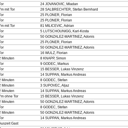
Tor
24 JOVANOVIC, Mladan
7m mit Tor
28 SALBRECHTER, Stefan Bernhard
Tor
25 PLONER, Florian
Tor
25 PLONER, Florian
7m mit Tor
81 MILICEVIC, Adrian
Tor
5 LUTSCHOUNIGG, Karl-Kosta
Tor
50 GONZALEZ-MARTINEZ, Adonis
Tor
25 PLONER, Florian
Tor
50 GONZALEZ-MARTINEZ, Adonis
Tor
16 WULZ, Florian
2 Minuten
8 KNAPP, Simon
Tor
9 GODEC, Markus
Tor
15 BESSER, Lukas Vinzenz
Tor
14 SUPPAN, Markus Andreas
2 Minuten
8 GODEC, Stefan
2 Minuten
3 SUPOVEC, Aljaz
2 Minuten
14 SUPPAN, Markus Andreas
7m ohne Tor
15 BESSER, Lukas Vinzenz
2 Minuten
50 GONZALEZ-MARTINEZ, Adonis
Tor
8 GODEC, Stefan
2 Minuten
50 GONZALEZ-MARTINEZ, Adonis
Tor
14 SUPPAN, Markus Andreas
Auszeit Gast