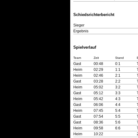
Schiedsrichterbericht
Sieger
Ergebnis
Spielverlauf
Team
Zeit
Stand
Gast
00:48
0:1
Heim
02:29
1:1
Heim
02:46
2:1
Gast
03:28
2:2
Heim
05:02
3:2
Gast
05:12
3:3
Heim
05:42
4:3
Gast
06:06
4:4
Heim
07:45
5:4
Gast
07:54
5:5
Gast
08:36
5:6
Heim
09:58
6:6
Heim
10:22