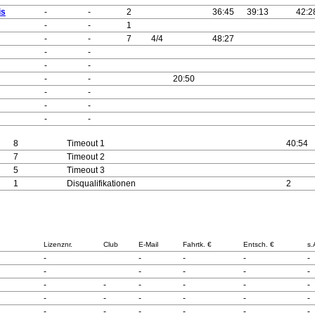
is
-
-
2
36:45
39:13
42:2
-
-
1
-
-
7
4/4
48:27
-
-
-
-
-
-
20:50
-
-
-
-
-
-
8
Timeout 1
40:54
7
Timeout 2
5
Timeout 3
1
Disqualifikationen
2
Lizenznr.
Club
E-Mail
Fahrtk. €
Entsch. €
s.
-
-
-
-
-
-
-
-
-
-
-
-
-
-
-
-
-
-
-
-
-
-
-
-
-
-
-
-