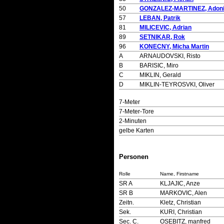
50
GONZALEZ-MARTINEZ, Adon
57
LEBAN, Patrik
81
MILICEVIC, Adrian
89
SETNIKAR, Rok
96
KONECNY, Micha Martin
A
ARNAUDOVSKI, Risto
B
BARISIC, Miro
C
MIKLIN, Gerald
D
MIKLIN-TEYROSVKI, Oliver
7-Meter
7-Meter-Tore
2-Minuten
gelbe Karten
Personen
Rolle
Name, Firstname
SR A
KLJAJIC, Anze
SR B
MARKOVIC, Alen
Zeitn.
Kletz, Christian
Sek.
KURI, Christian
Sec. C.
OSEBITZ, manfred