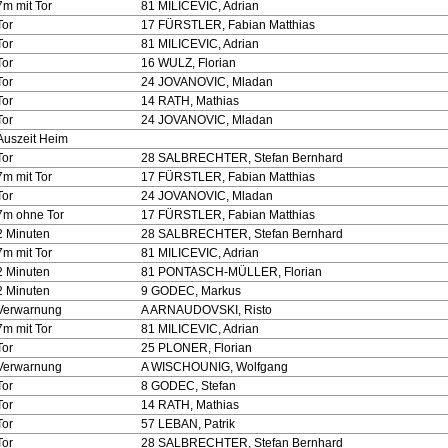
7m mit Tor
81 MILICEVIC, Adrian
Tor
17 FÜRSTLER, Fabian Matthias
Tor
81 MILICEVIC, Adrian
Tor
16 WULZ, Florian
Tor
24 JOVANOVIC, Mladan
Tor
14 RATH, Mathias
Tor
24 JOVANOVIC, Mladan
Auszeit Heim
Tor
28 SALBRECHTER, Stefan Bernhard
7m mit Tor
17 FÜRSTLER, Fabian Matthias
Tor
24 JOVANOVIC, Mladan
7m ohne Tor
17 FÜRSTLER, Fabian Matthias
2 Minuten
28 SALBRECHTER, Stefan Bernhard
7m mit Tor
81 MILICEVIC, Adrian
2 Minuten
81 PONTASCH-MÜLLER, Florian
2 Minuten
9 GODEC, Markus
Verwarnung
A ARNAUDOVSKI, Risto
7m mit Tor
81 MILICEVIC, Adrian
Tor
25 PLONER, Florian
Verwarnung
A WISCHOUNIG, Wolfgang
Tor
8 GODEC, Stefan
Tor
14 RATH, Mathias
Tor
57 LEBAN, Patrik
Tor
28 SALBRECHTER, Stefan Bernhard