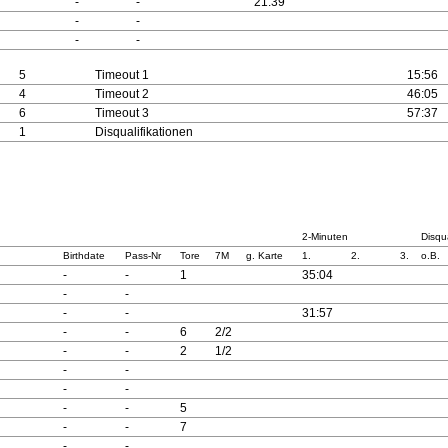
-
-
21:39
-
-
-
-
5
Timeout 1
15:56
4
Timeout 2
46:05
6
Timeout 3
57:37
1
Disqualifikationen
2-Minuten
Disqua
Birthdate
Pass-Nr
Tore
7M
g. Karte
1.
2.
3.
o.B.
-
-
1
35:04
-
-
-
-
31:57
-
-
6
2/2
-
-
2
1/2
-
-
-
-
-
-
5
-
-
7
-
-