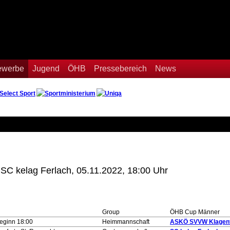
Bewerbe
Jugend
ÖHB
Pressebereich
News
C kelag Ferlach, 05.11.2022, 18:00 Uhr
Group
ÖHB Cup Männer
beginn 18:00
Heimmannschaft
ASKÖ SVVW Klagenf