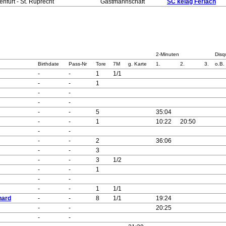
enfurt - St. Ruprecht
Gastmannschaft
SC kelag Ferlach
2-Minuten
Disqu
Birthdate
Pass-Nr
Tore
7M
g. Karte
1.
2.
3.
o.B.
-
-
1
1/1
-
-
1
-
-
-
-
-
-
5
35:04
-
-
1
10:22
20:50
-
-
-
-
2
36:06
-
-
3
-
-
3
1/2
-
-
1
-
-
-
-
1
1/1
hard
-
-
8
1/1
19:24
-
-
20:25
-
-