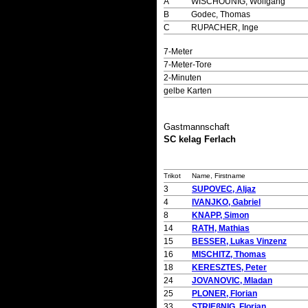
A
WISCHOUNIG, Wolfgang
B
Godec, Thomas
C
RUPACHER, Inge
7-Meter
7-Meter-Tore
2-Minuten
gelbe Karten
Gastmannschaft
SC kelag Ferlach
Trikot
Name, Firstname
3
SUPOVEC, Aljaz
4
IVANJKO, Gabriel
8
KNAPP, Simon
14
RATH, Mathias
15
BESSER, Lukas Vinzenz
16
MISCHITZ, Thomas
18
KERESZTES, Peter
24
JOVANOVIC, Mladan
25
PLONER, Florian
33
STRIEßNIG, Florian