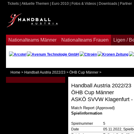
Tickets
|
Aktuelle Themen
|
Euro 2010
|
Fotos & Videos
|
Downloads
|
Partner
ook
Nationalteams Männer
Nationalteams Frauen
Ligen / 
Home
>
Handball Austria 2022/23
>
ÖHB Cup Männer
>
Handball Austria 2022/23
ÖHB Cup Männer
ASKÖ SVVW Klagenfurt - S
Match Report (Approved)
Spielinformation
Spielnummer
5
Date
05.11.2022, Spiel