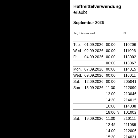
Haftmittelverwendung
erlaubt
September 2026
Tag Datum Zeit
Nr.
Tue.
01.09.2026
00:00
110206
Wed.
02.09.2026
00:00
111006
Fri.
04.09.2026
00:00
113002
00:00
113067
Mon.
07.09.2026
00:00
114015
Wed.
09.09.2026
00:00
116011
Sat.
12.09.2026
00:00
205041
Sun.
13.09.2026
11:30
212090
13:00
213046
14:30
214015
16:00
114038
18:00 v
101002
Sat.
19.09.2026
11:30
210111
12:45
211089
14:00
212006
15:30
214031